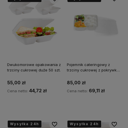
Dwukomorowe opakowania z
Pojemnik cateringowy z
trzciny cukrowej duże 50 szt.
trzciny cukrowej z pokrywką
50 szt.
55,00 zł
85,00 zł
44,72 zł
69,11 zł
Cena netto:
Cena netto:
do koszyka
Wysyłka 24h
Wysyłka 24h
Wysyłka 24h
Wysyłka 24h
Wysyłka 24h
Wysyłka 24h
Do ulubionych
Do ulubi