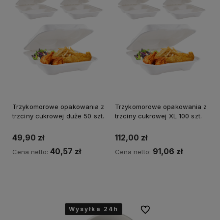
Trzykomorowe opakowania z
Trzykomorowe opakowania z
trzciny cukrowej duże 50 szt.
trzciny cukrowej XL 100 szt.
49,90 zł
112,00 zł
40,57 zł
91,06 zł
Cena netto:
Cena netto:
do koszyka
do koszyka
Wysyłka 24h
Wysyłka 24h
Wysyłka 24h
Do ulubionych