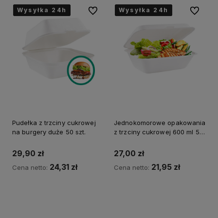
Wysyłka 24h
Wysyłka 24h
Wysyłka 24h
Wysyłka 24h
Wysyłka 24h
Wysyłka 24h
Wysyłka 24h
Wysyłka 24h
Do ulubionych
Do ulubi
Pudełka z trzciny cukrowej
Jednokomorowe opakowania
na burgery duże 50 szt.
z trzciny cukrowej 600 ml 50
szt.
29,90 zł
27,00 zł
24,31 zł
21,95 zł
Cena netto:
Cena netto:
do koszyka
do koszyka