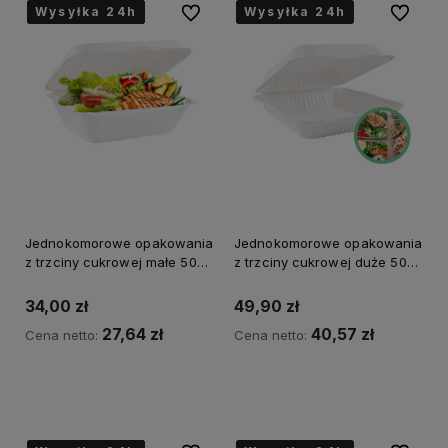
Wysyłka 24h
Wysyłka 24h
Wysyłka 24h
Wysyłka 24h
Wysyłka 24h
Wysyłka 24h
Wysyłka 24h
Wysyłka 24h
Do ulubionych
Do ulubi
Jednokomorowe opakowania
Jednokomorowe opakowania
z trzciny cukrowej małe 50
z trzciny cukrowej duże 50
szt.
szt.
34,00 zł
49,90 zł
27,64 zł
40,57 zł
Cena netto:
Cena netto:
do koszyka
do koszyka