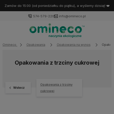
Zamów do 15:00 (od poniedziałku do piątku), a wyślemy dzisiaj! ❤️
574-579-220
info@omineco.pl
Omineco
Opakowania
Opakowania na wynos
Opakowa
Opakowania z trzciny cukrowej
Opakowania z trzciny
Wstecz
cukrowej