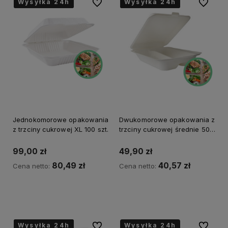
Wysyłka 24h
Wysyłka 24h
Wysyłka 24h
Wysyłka 24h
Wysyłka 24h
Wysyłka 24h
Wysyłka 24h
Wysyłka 24h
Do ulubionych
Do ulubi
Jednokomorowe opakowania
Dwukomorowe opakowania z
z trzciny cukrowej XL 100 szt.
trzciny cukrowej średnie 50
szt.
99,00 zł
49,90 zł
80,49 zł
40,57 zł
Cena netto:
Cena netto:
do koszyka
do koszyka
Wysyłka 24h
Wysyłka 24h
Wysyłka 24h
Wysyłka 24h
Wysyłka 24h
Do ulubionych
Do ulubi