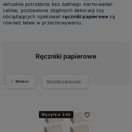
aktualnie potrzebna: bez żadnego marnowania!
Lekkie, pozbawione zbędnych dekoracji czy
obciążających opakowań
ręczniki papierowe
są
również łatwe w przechowywaniu.
Ręczniki papierowe
Wstecz
Ręczniki papierowe
Wysyłka 24h
Wysyłka 24h
Do ulubionych