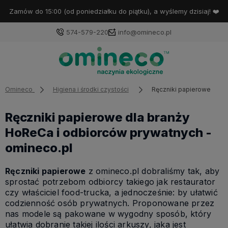
Zamów do 15:00 (od poniedziałku do piątku), a wyślemy dzisiaj! ❤️
574-579-220
info@omineco.pl
Omineco
Higiena i środki czystości
Ręczniki papierowe
Ręczniki papierowe dla branży
HoReCa i odbiorców prywatnych -
omineco.pl
Ręczniki papierowe
z omineco.pl dobraliśmy tak, aby
sprostać potrzebom odbiorcy takiego jak restaurator
czy właściciel food-trucka, a jednocześnie: by ułatwić
codzienność osób prywatnych. Proponowane przez
nas modele są pakowane w wygodny sposób, który
ułatwia dobranie takiej ilości arkuszy, jaka jest